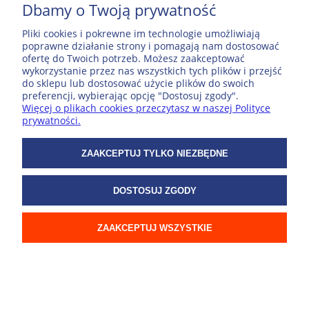
Dbamy o Twoją prywatność
Pliki cookies i pokrewne im technologie umożliwiają
poprawne działanie strony i pomagają nam dostosować
ofertę do Twoich potrzeb. Możesz zaakceptować
wykorzystanie przez nas wszystkich tych plików i przejść
do sklepu lub dostosować użycie plików do swoich
preferencji, wybierając opcję "Dostosuj zgody".
Województwo opolskie 1:250 000 mapa elektroniczna, format
Więcej o plikach cookies przeczytasz w naszej Polityce
GeoTIFF
prywatności.
14,99 zł
ZAAKCEPTUJ TYLKO NIEZBĘDNE
DO KOSZYKA
DOSTOSUJ ZGODY
ZAAKCEPTUJ WSZYSTKIE