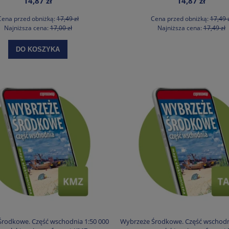
14,87 zł
14,87 zł
Cena przed obniżką:
17,49 zł
Cena przed obniżką:
17,49 
Najniższa cena:
17,00 zł
Najniższa cena:
17,49 zł
DO KOSZYKA
rodkowe. Część wschodnia 1:50 000
Wybrzeże Środkowe. Część wschodn