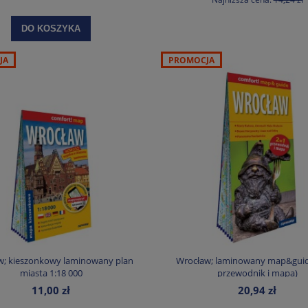
DO KOSZYKA
JA
PROMOCJA
w; kieszonkowy laminowany plan
Wrocław; laminowany map&guid
miasta 1:18 000
przewodnik i mapa)
11,00 zł
20,94 zł