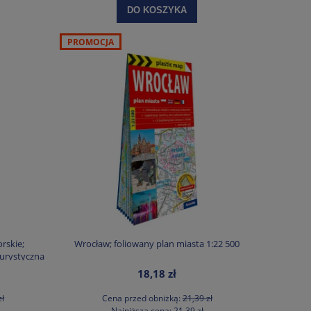
DO KOSZYKA
PROMOCJA
skie;
Wrocław; foliowany plan miasta 1:22 500
urystyczna
18,18 zł
zł
Cena przed obniżką:
21,39 zł
Najniższa cena:
21,39 zł