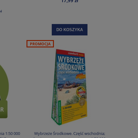
17,99 zł
zł
DO KOSZYKA
PROMOCJA
ia 1:50 000
Wybrzeże Środkowe. Część wschodnia;