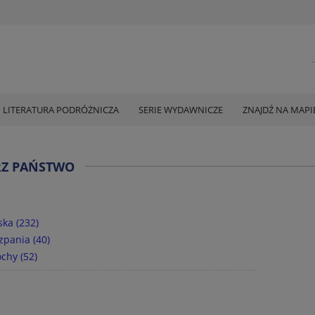
LITERATURA PODRÓŻNICZA
SERIE WYDAWNICZE
ZNAJDŹ NA MAPI
RZ PAŃSTWO
ska
(232)
zpania
(40)
ochy
(52)