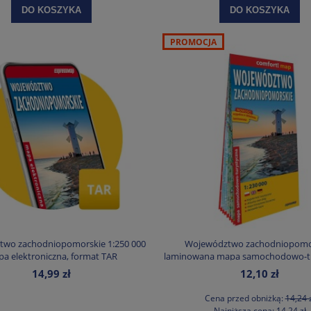
DO KOSZYKA
DO KOSZYKA
PROMOCJA
wo zachodniopomorskie 1:250 000
Województwo zachodniopomor
a elektroniczna, format TAR
laminowana mapa samochodowo-t
1:230 000
14,99 zł
12,10 zł
Cena przed obniżką:
14,24 
Najniższa cena:
14,24 zł