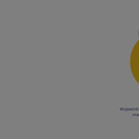
Województ
map