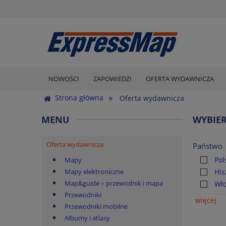
NOWOŚCI
ZAPOWIEDZI
OFERTA WYDAWNICZA
»
Strona główna
Oferta wydawnicza
MENU
WYBIE
Oferta wydawnicza
Państwo
Pol
Mapy
Mapy elektroniczne
His
Map&guide – przewodnik i mapa
Wł
Przewodniki
więcej
Przewodniki mobilne
Albumy i atlasy