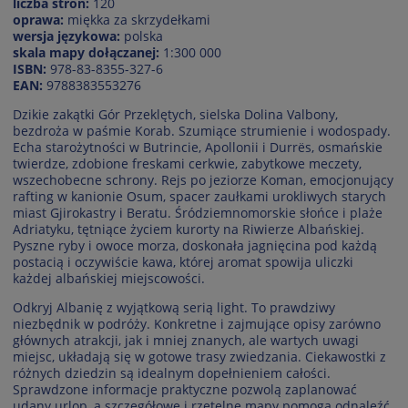
liczba stron:
120
oprawa:
miękka za skrzydełkami
wersja językowa:
polska
skala mapy dołączanej:
1:300 000
ISBN:
978-83-8355-327-6
EAN:
9788383553276
Dzikie zakątki Gór Przeklętych, sielska Dolina Valbony,
bezdroża w paśmie Korab. Szumiące strumienie i wodospady.
Echa starożytności w Butrincie, Apollonii i Durrës, osmańskie
twierdze, zdobione freskami cerkwie, zabytkowe meczety,
wszechobecne schrony. Rejs po jeziorze Koman, emocjonujący
rafting w kanionie Osum, spacer zaułkami urokliwych starych
miast Gjirokastry i Beratu. Śródziemnomorskie słońce i plaże
Adriatyku, tętniące życiem kurorty na Riwierze Albańskiej.
Pyszne ryby i owoce morza, doskonała jagnięcina pod każdą
postacią i oczywiście kawa, której aromat spowija uliczki
każdej albańskiej miejscowości.
Odkryj Albanię z wyjątkową serią light. To prawdziwy
niezbędnik w podróży. Konkretne i zajmujące opisy zarówno
głównych atrakcji, jak i mniej znanych, ale wartych uwagi
miejsc, układają się w gotowe trasy zwiedzania. Ciekawostki z
różnych dziedzin są idealnym dopełnieniem całości.
Sprawdzone informacje praktyczne pozwolą zaplanować
udany urlop, a szczegółowe i rzetelne mapy pomogą odnaleźć