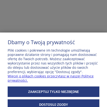
Dbamy o Twoją prywatność
MOJE KONTO
Pliki cookies i pokrewne im technologie umożliwiają
poprawne działanie strony i pomagają nam dostosować
ofertę do Twoich potrzeb. Możesz zaakceptować
POPULARNE PRODUKTY
wykorzystanie przez nas wszystkich tych plików i przejść
do sklepu lub dostosować użycie plików do swoich
preferencji, wybierając opcję "Dostosuj zgody".
ZAKUPY
Więcej o plikach cookies przeczytasz w naszej Polityce
prywatności.
WSPÓŁPRACA
ZAAKCEPTUJ TYLKO NIEZBĘDNE
O NAS
DOSTOSUJ ZGODY