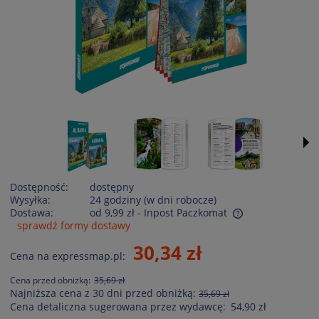
Dostępność:
dostępny
Wysyłka:
24 godziny (w dni robocze)
Dostawa:
od 9,99 zł
- Inpost Paczkomat
sprawdź formy dostawy
Cena nie zawiera ewentualnych kosztów płatności
30,34 zł
Cena na expressmap.pl:
Cena przed obniżką:
35,69 zł
Najniższa cena z 30 dni przed obniżką:
35,69 zł
Cena detaliczna sugerowana przez wydawcę:
54,90 zł