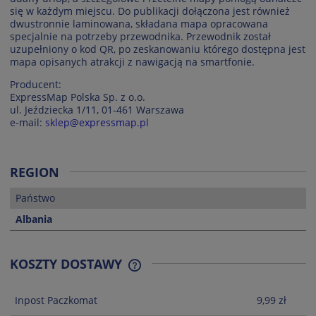
się w każdym miejscu. Do publikacji dołączona jest również
dwustronnie laminowana, składana mapa opracowana
specjalnie na potrzeby przewodnika. Przewodnik został
uzupełniony o kod QR, po zeskanowaniu którego dostępna jest
mapa opisanych atrakcji z nawigacją na smartfonie.
Producent:
ExpressMap Polska Sp. z o.o.
ul. Jeździecka 1/11, 01-461 Warszawa
e-mail:
sklep@expressmap.pl
REGION
Państwo
Albania
KOSZTY DOSTAWY
CENA NIE ZAWIERA EWENTUALNYCH
KOSZTÓW PŁATNOŚCI
Inpost Paczkomat
9,99 zł