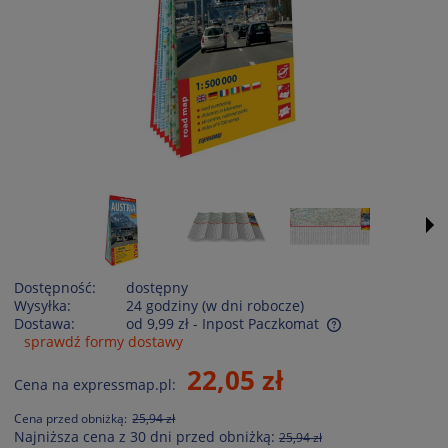
Dostępność:
dostępny
Wysyłka:
24 godziny (w dni robocze)
Dostawa:
od 9,99 zł
- Inpost Paczkomat
sprawdź formy dostawy
Cena nie zawiera ewentualnych kosztów płatności
22,05 zł
Cena na expressmap.pl:
Cena przed obniżką:
25,94 zł
Najniższa cena z 30 dni przed obniżką:
25,94 zł