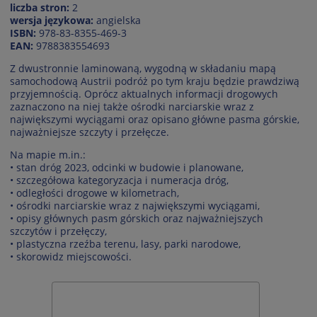
liczba stron:
2
wersja językowa:
angielska
ISBN:
978-83-8355-469-3
EAN:
9788383554693
Z dwustronnie laminowaną, wygodną w składaniu mapą
samochodową Austrii podróż po tym kraju będzie prawdziwą
przyjemnością. Oprócz aktualnych informacji drogowych
zaznaczono na niej także ośrodki narciarskie wraz z
największymi wyciągami oraz opisano główne pasma górskie,
najważniejsze szczyty i przełęcze.
Na mapie m.in.:
• stan dróg 2023, odcinki w budowie i planowane,
• szczegółowa kategoryzacja i numeracja dróg,
• odległości drogowe w kilometrach,
• ośrodki narciarskie wraz z największymi wyciągami,
• opisy głównych pasm górskich oraz najważniejszych
szczytów i przełęczy,
• plastyczna rzeźba terenu, lasy, parki narodowe,
• skorowidz miejscowości.