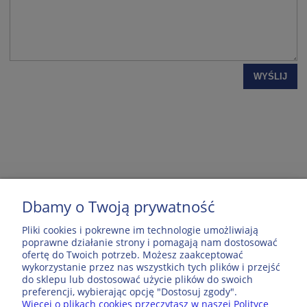
WYŚLIJ
Dbamy o Twoją prywatność
MOJE KONTO
Pliki cookies i pokrewne im technologie umożliwiają
poprawne działanie strony i pomagają nam dostosować
ofertę do Twoich potrzeb. Możesz zaakceptować
POPULARNE PRODUKTY
wykorzystanie przez nas wszystkich tych plików i przejść
do sklepu lub dostosować użycie plików do swoich
preferencji, wybierając opcję "Dostosuj zgody".
Więcej o plikach cookies przeczytasz w naszej Polityce
ZAKUPY