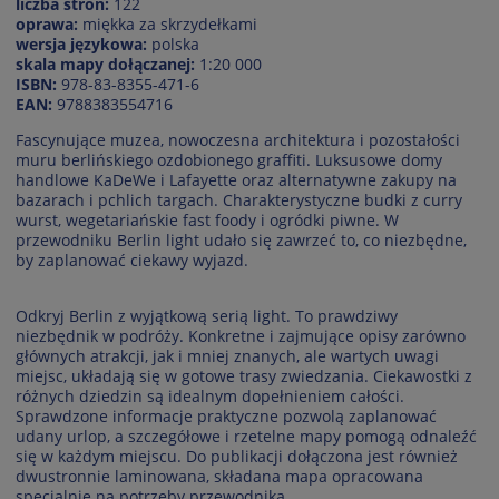
liczba stron:
122
oprawa:
miękka za skrzydełkami
wersja językowa:
polska
skala mapy dołączanej:
1:20 000
ISBN:
978-83-8355-471-6
EAN:
9788383554716
Fascynujące muzea, nowoczesna architektura i pozostałości
muru berlińskiego ozdobionego graffiti. Luksusowe domy
handlowe KaDeWe i Lafayette oraz alternatywne zakupy na
bazarach i pchlich targach. Charakterystyczne budki z curry
wurst, wegetariańskie fast foody i ogródki piwne. W
przewodniku Berlin light udało się zawrzeć to, co niezbędne,
by zaplanować ciekawy wyjazd.
Odkryj Berlin z wyjątkową serią light. To prawdziwy
niezbędnik w podróży. Konkretne i zajmujące opisy zarówno
głównych atrakcji, jak i mniej znanych, ale wartych uwagi
miejsc, układają się w gotowe trasy zwiedzania. Ciekawostki z
różnych dziedzin są idealnym dopełnieniem całości.
Sprawdzone informacje praktyczne pozwolą zaplanować
udany urlop, a szczegółowe i rzetelne mapy pomogą odnaleźć
się w każdym miejscu. Do publikacji dołączona jest również
dwustronnie laminowana, składana mapa opracowana
specjalnie na potrzeby przewodnika.