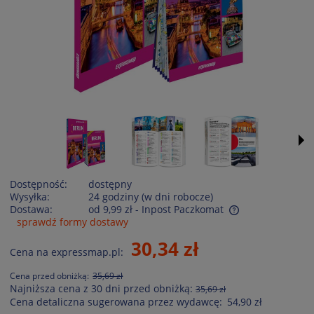
Dostępność:
dostępny
Wysyłka:
24 godziny (w dni robocze)
Dostawa:
od 9,99 zł
- Inpost Paczkomat
sprawdź formy dostawy
Cena nie zawiera ewentualnych kosztów płatności
30,34 zł
Cena na expressmap.pl:
Cena przed obniżką:
35,69 zł
Najniższa cena z 30 dni przed obniżką:
35,69 zł
Cena detaliczna sugerowana przez wydawcę:
54,90 zł