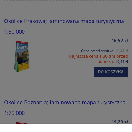
Okolice Krakowa; laminowana mapa turystyczna
1:50 000
16,52 zł
Cena przed obniżką:
19,44 zł
Najniższa cena z 30 dni przed
obniżką:
19,44 zł
DO KOSZYKA
Okolice Poznania; laminowana mapa turystyczna
1:75 000
19,29 zł