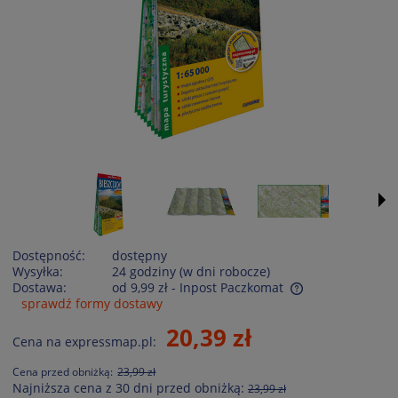
Dostępność:
dostępny
Wysyłka:
24 godziny (w dni robocze)
Dostawa:
od 9,99 zł
- Inpost Paczkomat
sprawdź formy dostawy
Cena nie zawiera ewentualnych kosztów płatności
20,39 zł
Cena na expressmap.pl:
Cena przed obniżką:
23,99 zł
Najniższa cena z 30 dni przed obniżką:
23,99 zł