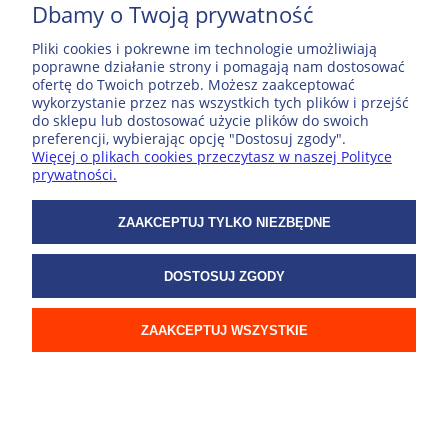
Cena przed obniżką:
22,69 zł
Dbamy o Twoją prywatność
Najniższa cena z 30 dni przed
obniżką:
22,69 zł
Pliki cookies i pokrewne im technologie umożliwiają
poprawne działanie strony i pomagają nam dostosować
DO KOSZYKA
ofertę do Twoich potrzeb. Możesz zaakceptować
wykorzystanie przez nas wszystkich tych plików i przejść
do sklepu lub dostosować użycie plików do swoich
preferencji, wybierając opcję "Dostosuj zgody".
Więcej o plikach cookies przeczytasz w naszej Polityce
Okolice Szczecina; laminowana mapa turystyczna
prywatności.
1:75 000
ZAAKCEPTUJ TYLKO NIEZBĘDNE
19,29 zł
Cena przed obniżką:
22,69 zł
DOSTOSUJ ZGODY
Najniższa cena z 30 dni przed
obniżką:
22,69 zł
ZAAKCEPTUJ WSZYSTKIE
DO KOSZYKA