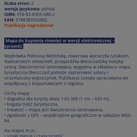
liczba stron:
2
wersja językowa:
polska
ISBN:
978-83-8355-680-2
EAN:
9788383556802
Publikacja nagrodzona!
Mapa do kupienia również w wersji elektronicznej –
sprawdź
Wędrówka Połoniną Wetlińską, rowerowa wycieczka Szlakiem
Nadsańskich Umocnień, przejażdżka Bieszczadzką Kolejką
Leśną. Dwustronnie laminowana, wygodna w składaniu mapa
turystyczna Bieszczad pomoże zaplanować udany i
urozmaicony wypoczynek. Publikacja została opracowana we
współpracy z krajoznawcami z regionu.
Cechy mapy:
• dogodna dla turysty skala 1:65 000 (1 cm – 650 m),
• bogata treść turystyczna,
• trwałość – mapa jest dwustronnie laminowana,
• zgodność z GPS – współrzędne geograficzne w układzie WGS-
84.
Na mapie m.in.:
• szlaki piesze i czasy przejść,