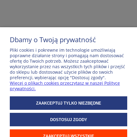
Dbamy o Twoją prywatność
MOJE KONTO
Pliki cookies i pokrewne im technologie umożliwiają
poprawne działanie strony i pomagają nam dostosować
ofertę do Twoich potrzeb. Możesz zaakceptować
POPULARNE PRODUKTY
wykorzystanie przez nas wszystkich tych plików i przejść
do sklepu lub dostosować użycie plików do swoich
preferencji, wybierając opcję "Dostosuj zgody".
Więcej o plikach cookies przeczytasz w naszej Polityce
ZAKUPY
prywatności.
WSPÓŁPRACA
ZAAKCEPTUJ TYLKO NIEZBĘDNE
DOSTOSUJ ZGODY
O NAS
ZAAKCEPTUJ WSZYSTKIE