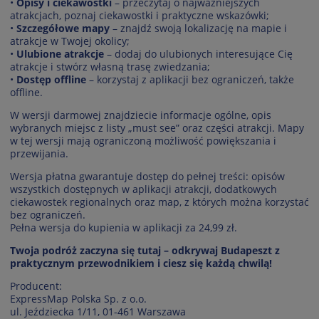
•
Opisy i ciekawostki
– przeczytaj o najważniejszych
atrakcjach, poznaj ciekawostki i praktyczne wskazówki;
•
Szczegółowe mapy
– znajdź swoją lokalizację na mapie i
atrakcje w Twojej okolicy;
•
Ulubione atrakcje
– dodaj do ulubionych interesujące Cię
atrakcje i stwórz własną trasę zwiedzania;
•
Dostęp offline
– korzystaj z aplikacji bez ograniczeń, także
offline.
W wersji darmowej znajdziecie informacje ogólne, opis
wybranych miejsc z listy „must see” oraz części atrakcji. Mapy
w tej wersji mają ograniczoną możliwość powiększania i
przewijania.
Wersja płatna gwarantuje dostęp do pełnej treści: opisów
wszystkich dostępnych w aplikacji atrakcji, dodatkowych
ciekawostek regionalnych oraz map, z których można korzystać
bez ograniczeń.
Pełna wersja do kupienia w aplikacji za 24,99 zł.
Twoja podróż zaczyna się tutaj – odkrywaj Budapeszt z
praktycznym przewodnikiem i ciesz się każdą chwilą!
Producent:
ExpressMap Polska Sp. z o.o.
ul. Jeździecka 1/11, 01-461 Warszawa