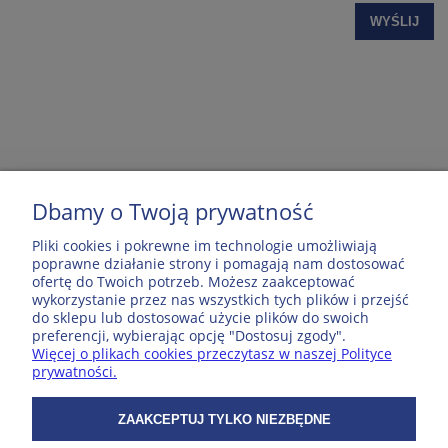
WYŚLIJ
Dbamy o Twoją prywatność
MOJE KONTO
Pliki cookies i pokrewne im technologie umożliwiają
poprawne działanie strony i pomagają nam dostosować
ofertę do Twoich potrzeb. Możesz zaakceptować
POPULARNE PRODUKTY
wykorzystanie przez nas wszystkich tych plików i przejść
do sklepu lub dostosować użycie plików do swoich
preferencji, wybierając opcję "Dostosuj zgody".
Więcej o plikach cookies przeczytasz w naszej Polityce
ZAKUPY
prywatności.
WSPÓŁPRACA
ZAAKCEPTUJ TYLKO NIEZBĘDNE