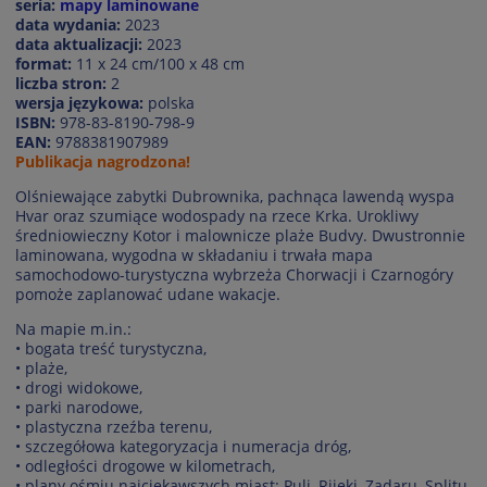
seria:
mapy laminowane
data wydania:
2023
data aktualizacji:
2023
format:
11 x 24 cm/100 x 48 cm
liczba stron:
2
wersja językowa:
polska
ISBN:
978-83-8190-798-9
EAN:
9788381907989
Publikacja nagrodzona!
Olśniewające zabytki Dubrownika, pachnąca lawendą wyspa
Hvar oraz szumiące wodospady na rzece Krka. Urokliwy
średniowieczny Kotor i malownicze plaże Budvy. Dwustronnie
laminowana, wygodna w składaniu i trwała mapa
samochodowo-turystyczna wybrzeża Chorwacji i Czarnogóry
pomoże zaplanować udane wakacje.
Na mapie m.in.:
• bogata treść turystyczna,
• plaże,
• drogi widokowe,
• parki narodowe,
• plastyczna rzeźba terenu,
• szczegółowa kategoryzacja i numeracja dróg,
• odległości drogowe w kilometrach,
• plany ośmiu najciekawszych miast: Puli, Rijeki, Zadaru, Splitu,