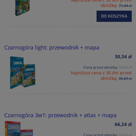
obniżką:
71,44 zł
DO KOSZYKA
Czarnogóra light: przewodnik + mapa
30,34 zł
Cena przed obniżką:
35,69 zł
Najniższa cena z 30 dni przed
obniżką:
35,69 zł
Czarnogóra 3w1: przewodnik + atlas + mapa
66,24 zł
Cena przed obniżką:
77,93 zł