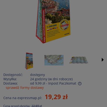
Dostępność:
dostępny
Wysyłka:
24 godziny (w dni robocze)
Dostawa:
od 9,99 zł
- Inpost Paczkomat
sprawdź formy dostawy
Cena nie zawiera ewentualnych kosztów płatności
19,29 zł
Cena na expressmap.pl:
Cena przed obniżką:
22,69 zł