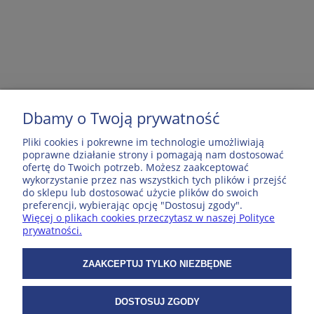
Dbamy o Twoją prywatność
MOJE KONTO
Pliki cookies i pokrewne im technologie umożliwiają
poprawne działanie strony i pomagają nam dostosować
ofertę do Twoich potrzeb. Możesz zaakceptować
POPULARNE PRODUKTY
wykorzystanie przez nas wszystkich tych plików i przejść
do sklepu lub dostosować użycie plików do swoich
preferencji, wybierając opcję "Dostosuj zgody".
Więcej o plikach cookies przeczytasz w naszej Polityce
ZAKUPY
prywatności.
WSPÓŁPRACA
ZAAKCEPTUJ TYLKO NIEZBĘDNE
DOSTOSUJ ZGODY
O NAS