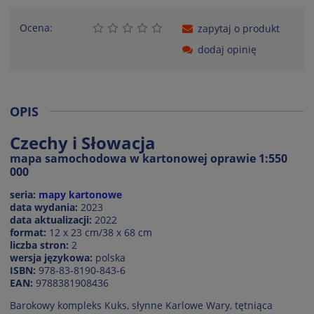
Ocena:
zapytaj o produkt
dodaj opinię
OPIS
Czechy i Słowacja
mapa samochodowa w kartonowej oprawie 1:550
000
seria:
mapy kartonowe
data wydania:
2023
data aktualizacji:
2022
format:
12 x 23 cm/38 x 68 cm
liczba stron:
2
wersja językowa:
polska
ISBN:
978-83-8190-843-6
EAN:
9788381908436
Barokowy kompleks Kuks, słynne Karlowe Wary, tętniąca