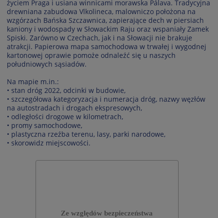
życiem Praga i usiana winnicami morawska Pálava. Tradycyjna
drewniana zabudowa Vlkolineca, malowniczo położona na
wzgórzach Bańska Szczawnica, zapierające dech w piersiach
kaniony i wodospady w Słowackim Raju oraz wspaniały Zamek
Spiski. Zarówno w Czechach, jak i na Słowacji nie brakuje
atrakcji. Papierowa mapa samochodowa w trwałej i wygodnej
kartonowej oprawie pomoże odnaleźć się u naszych
południowych sąsiadów.
Na mapie m.in.:
• stan dróg 2022, odcinki w budowie,
• szczegółowa kategoryzacja i numeracja dróg, nazwy węzłów
na autostradach i drogach ekspresowych,
• odległości drogowe w kilometrach,
• promy samochodowe,
• plastyczna rzeźba terenu, lasy, parki narodowe,
• skorowidz miejscowości.