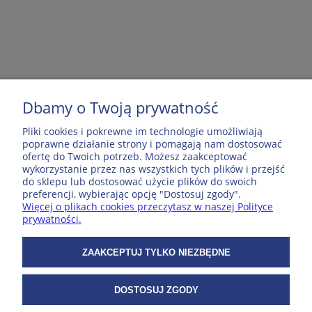
Dbamy o Twoją prywatność
MOJE KONTO
Pliki cookies i pokrewne im technologie umożliwiają
poprawne działanie strony i pomagają nam dostosować
ofertę do Twoich potrzeb. Możesz zaakceptować
POPULARNE PRODUKTY
wykorzystanie przez nas wszystkich tych plików i przejść
do sklepu lub dostosować użycie plików do swoich
preferencji, wybierając opcję "Dostosuj zgody".
Więcej o plikach cookies przeczytasz w naszej Polityce
ZAKUPY
prywatności.
WSPÓŁPRACA
ZAAKCEPTUJ TYLKO NIEZBĘDNE
DOSTOSUJ ZGODY
O NAS