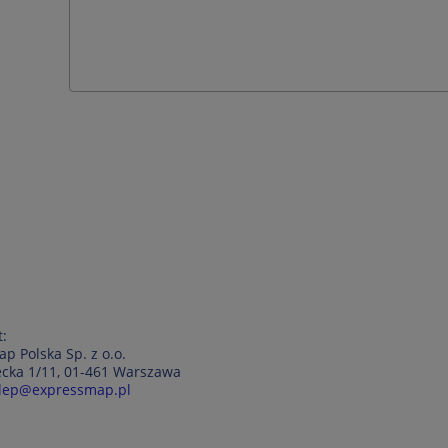
:
p Polska Sp. z o.o.
iecka 1/11, 01-461 Warszawa
lep@expressmap.pl