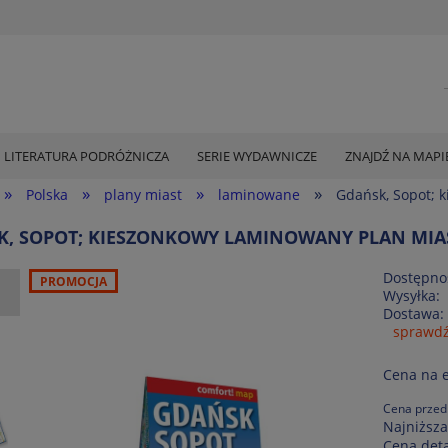
LITERATURA PODRÓŻNICZA
SERIE WYDAWNICZE
ZNAJDŹ NA MAPI
»
»
»
»
Polska
plany miast
laminowane
Gdańsk, Sopot; 
, SOPOT; KIESZONKOWY LAMINOWANY PLAN MIAST
Dostępno
PROMOCJA
Wysyłka:
Dostawa:
sprawdź
Cena na 
Cena przed
Najniższa
Cena det