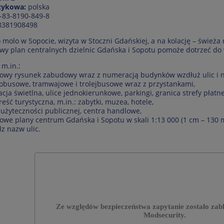
ęzykowa:
polska
-83-8190-849-8
8381908498
 molo w Sopocie, wizyta w Stoczni Gdańskiej, a na kolację – świeża
wy plan centralnych dzielnic Gdańska i Sopotu pomoże dotrzeć do 
 m.in.:
łowy rysunek zabudowy wraz z numeracją budynków wzdłuż ulic i n
utobusowe, tramwajowe i trolejbusowe wraz z przystankami,
zacja świetlna, ulice jednokierunkowe, parkingi, granica strefy płat
reść turystyczna, m.in.: zabytki, muzea, hotele,
 użyteczności publicznej, centra handlowe,
łowe plany centrum Gdańska i Sopotu w skali 1:13 000 (1 cm – 130 m
dz nazw ulic.