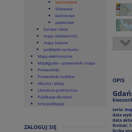
laminowane
foliowane
kartonowe
papierowe
Europa i świat
mapy składane XXL
mapy ścienne
podkładki na biurko
Mapy elektroniczne
Map&guide – przewodnik i mapa
Przewodniki
Przewodniki mobilne
OPIS
Albumy i atlasy
Literatura podróżnicza
Gdańs
Publikacje dla dzieci
kieszon
Inne publikacje
seria:
ma
data wyd
data aktua
format:
9,
ZALOGUJ SIĘ
liczba str