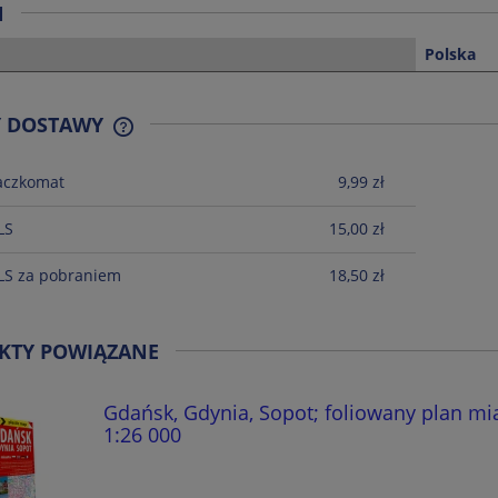
N
Polska
Y DOSTAWY
aczkomat
9,99 zł
CENA NIE ZAWIERA EWENTUALNYCH
KOSZTÓW PŁATNOŚCI
LS
15,00 zł
LS za pobraniem
18,50 zł
KTY POWIĄZANE
Gdańsk, Gdynia, Sopot; foliowany plan mi
1:26 000