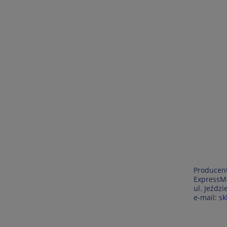
Producent
ExpressMa
ul. Jeźdz
e-mail:
sk