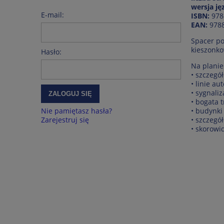
wersja j
E-mail:
ISBN:
978
EAN:
978
Spacer po
kieszonko
Hasło:
Na planie
• szczegó
• linie a
• sygnali
ZALOGUJ SIĘ
• bogata t
Nie pamiętasz hasła?
• budynki
Zarejestruj się
• szczegó
• skorowi