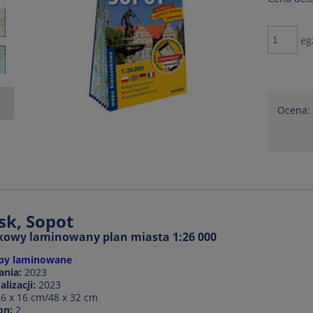
eg
Ocena:
k, Sopot
kowy laminowany plan miasta 1:26 000
py laminowane
ania:
2023
lizacji:
2023
6 x 16 cm/48 x 32 cm
on:
2