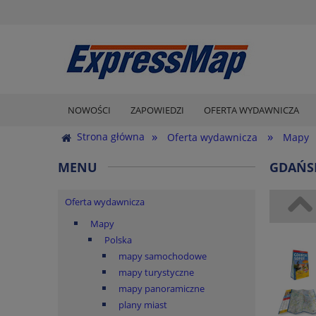
NOWOŚCI
ZAPOWIEDZI
OFERTA WYDAWNICZA
»
»
Strona główna
Oferta wydawnicza
Mapy
MENU
GDAŃSK
Oferta wydawnicza
Mapy
Polska
mapy samochodowe
mapy turystyczne
mapy panoramiczne
plany miast