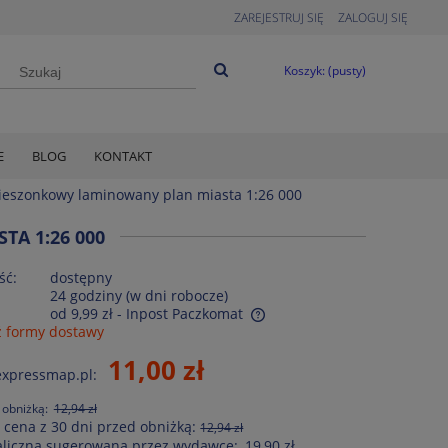
ZAREJESTRUJ SIĘ
ZALOGUJ SIĘ
Koszyk:
(pusty)
E
BLOG
KONTAKT
kieszonkowy laminowany plan miasta 1:26 000
A 1:26 000
ść:
dostępny
24 godziny (w dni robocze)
od 9,99 zł
- Inpost Paczkomat
 formy dostawy
Cena nie zawiera ewentualnych kosztów
11,00 zł
expressmap.pl:
płatności
 obniżką:
12,94 zł
 cena z 30 dni przed obniżką:
12,94 zł
aliczna sugerowana przez wydawcę:
19,90 zł