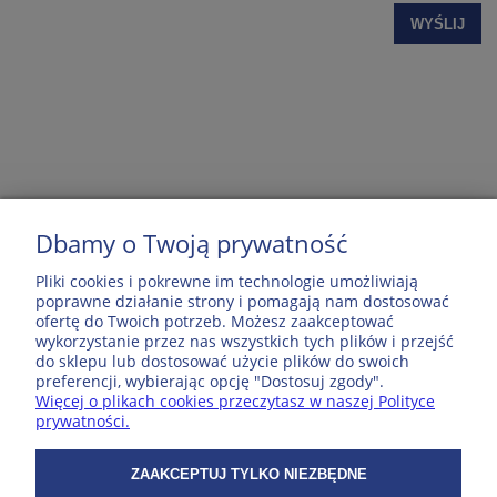
WYŚLIJ
Dbamy o Twoją prywatność
MOJE KONTO
Pliki cookies i pokrewne im technologie umożliwiają
poprawne działanie strony i pomagają nam dostosować
ofertę do Twoich potrzeb. Możesz zaakceptować
POPULARNE PRODUKTY
wykorzystanie przez nas wszystkich tych plików i przejść
do sklepu lub dostosować użycie plików do swoich
preferencji, wybierając opcję "Dostosuj zgody".
ZAKUPY
Więcej o plikach cookies przeczytasz w naszej Polityce
prywatności.
WSPÓŁPRACA
ZAAKCEPTUJ TYLKO NIEZBĘDNE