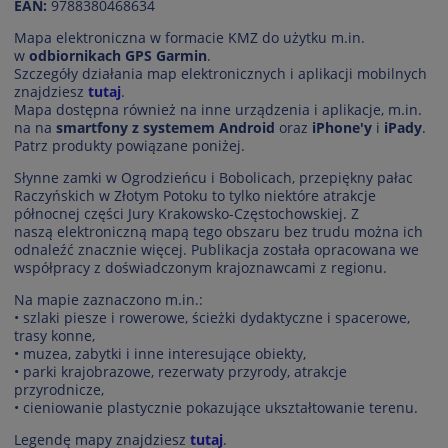
EAN:
9788380468634
Mapa elektroniczna w formacie KMZ do użytku m.in.
w
odbiornikach GPS Garmin
.
Szczegóły działania map elektronicznych i aplikacji mobilnych
znajdziesz
tutaj
.
Mapa dostępna również na inne urządzenia i aplikacje, m.in.
na na
smartfony z systemem Android
oraz
iPhone'y
i
iPady
.
Patrz produkty powiązane poniżej.
Słynne zamki w Ogrodzieńcu i Bobolicach, przepiękny pałac
Raczyńskich w Złotym Potoku to tylko niektóre atrakcje
północnej części Jury Krakowsko-Częstochowskiej. Z
naszą elektroniczną mapą tego obszaru bez trudu można ich
odnaleźć znacznie więcej. Publikacja została opracowana we
współpracy z doświadczonym krajoznawcami z regionu.
Na mapie zaznaczono m.in.:
• szlaki piesze i rowerowe, ścieżki dydaktyczne i spacerowe,
trasy konne,
• muzea, zabytki i inne interesujące obiekty,
• parki krajobrazowe, rezerwaty przyrody, atrakcje
przyrodnicze,
• cieniowanie plastycznie pokazujące ukształtowanie terenu.
Legendę mapy znajdziesz
tutaj
.