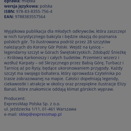
oprawa:
miękka
wersja językowa:
polska
ISBN:
978-83-8355-756-4
EAN:
9788383557564
Wyjątkowa publikacja dla młodych odkrywców, która zaszczepi
w nich turystycznego bakcyla i będzie okazją do poznania
polskich gór. To ilustrowana podróż przez 28 szczytów
należących do Korony Gór Polski. Wejdź na Łysicę –
legendarny szczyt w Górach Świętokrzyskich. Zdobądź Śnieżkę
– Królową Karkonoszy i całych Sudetów. Przemierz wszerz i
wzdłuż Karpaty – od Skrzycznego przez Babią Górę, Turbacz i
Tarnicę aż po Rysy, będące ukoronowaniem przygody. Każdy
szczyt ma swojego bohatera, który oprowadza Czytelnika po
trasie zobrazowanej na mapie. Całości dopełniają legendy,
ciekawostki i atrakcje w okolicy oraz przepiękne ilustracje Elizy
Banaś, które znakomicie oddają klimat górskich wypraw.
Producent:
ExpressMap Polska Sp. z o.o.
ul. Jeździecka 1/11, 01-461 Warszawa
e-mail:
sklep@expressmap.pl