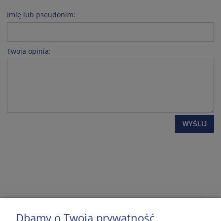
Imię lub pseudonim:
Twoja opinia:
WYŚLIJ
Dbamy o Twoją prywatność