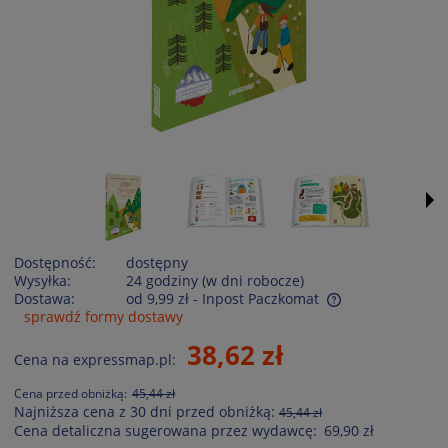
Dostępność:
dostępny
Wysyłka:
24 godziny (w dni robocze)
Dostawa:
od 9,99 zł
- Inpost Paczkomat
sprawdź formy dostawy
Cena nie zawiera ewentualnych kosztów płatności
38,62 zł
Cena na expressmap.pl:
Cena przed obniżką:
45,44 zł
Najniższa cena z 30 dni przed obniżką:
45,44 zł
Cena detaliczna sugerowana przez wydawcę:
69,90 zł