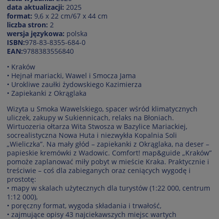
data aktualizacji:
2025
format:
9,6 x 22 cm/67 x 44 cm
liczba stron:
2
wersja językowa:
polska
ISBN:
978-83-8355-684-0
EAN:
9788383556840
• Kraków
• Hejnał mariacki, Wawel i Smocza Jama
• Urokliwe zaułki żydowskiego Kazimierza
• Zapiekanki z Okrąglaka
Wizyta u Smoka Wawelskiego, spacer wśród klimatycznych
uliczek, zakupy w Sukiennicach, relaks na Błoniach.
Wirtuozeria ołtarza Wita Stwosza w Bazylice Mariackiej,
socrealistyczna Nowa Huta i niezwykła Kopalnia Soli
„Wieliczka”. Na mały głód – zapiekanki z Okrąglaka, na deser –
papieskie kremówki z Wadowic. Comfort! map&guide „Kraków”
pomoże zaplanować miły pobyt w mieście Kraka. Praktycznie i
treściwie – coś dla zabieganych oraz ceniących wygodę i
prostotę:
• mapy w skalach użytecznych dla turystów (1:22 000, centrum
1:12 000),
• poręczny format, wygoda składania i trwałość,
• zajmujące opisy 43 najciekawszych miejsc wartych