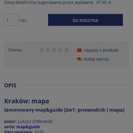
Cena detaliczna sugerowana przez wydawcę:
37,90 zł
egz.
DO KOSZYKA
Ocena:
zapytaj o produkt
dodaj opinię
OPIS
Kraków: mapa
laminowany map&guide (2w1: przewodnik i mapa)
autor:
Łukasz Ziółkowski
seria:
map&guide
data wydania:
2026