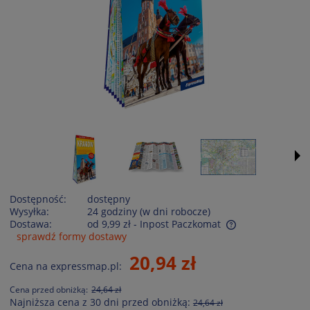
Dostępność:
dostępny
Wysyłka:
24 godziny (w dni robocze)
Dostawa:
od 9,99 zł
- Inpost Paczkomat
sprawdź formy dostawy
Cena nie zawiera ewentualnych kosztów płatności
20,94 zł
Cena na expressmap.pl:
Cena przed obniżką:
24,64 zł
Najniższa cena z 30 dni przed obniżką:
24,64 zł