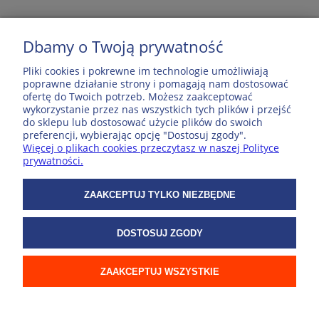
Dbamy o Twoją prywatność
MOJE KONTO
Pliki cookies i pokrewne im technologie umożliwiają
poprawne działanie strony i pomagają nam dostosować
ofertę do Twoich potrzeb. Możesz zaakceptować
POPULARNE PRODUKTY
wykorzystanie przez nas wszystkich tych plików i przejść
do sklepu lub dostosować użycie plików do swoich
preferencji, wybierając opcję "Dostosuj zgody".
ZAKUPY
Więcej o plikach cookies przeczytasz w naszej Polityce
prywatności.
WSPÓŁPRACA
ZAAKCEPTUJ TYLKO NIEZBĘDNE
O NAS
DOSTOSUJ ZGODY
© 2026 ExpressMap
ZAAKCEPTUJ WSZYSTKIE
POKAŻ PEŁNĄ WERSJĘ STRONY