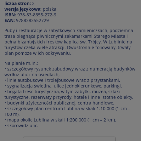
liczba stron:
2
wersja językowa:
polska
ISBN:
978-83-8355-272-9
EAN:
9788383552729
Puby i restauracje w zabytkowych kamieniczkach, podziemna
trasa biegnąca piwnicznymi zakamarkami Starego Miasta i
pełna bizantyjskich fresków kaplica św. Trójcy. W Lublinie na
turystów czeka wiele atrakcji. Dwustronnie foliowany, trwały
plan pomoże w ich odkrywaniu.
Na planie m.in.:
• szczegółowy rysunek zabudowy wraz z numeracją budynków
wzdłuż ulic i na osiedlach,
• linie autobusowe i trolejbusowe wraz z przystankami,
• sygnalizacja świetlna, ulice jednokierunkowe, parkingi,
• bogata treść turystyczna, w tym zabytki, muzea, szlaki
turystyczne, rezerwaty przyrody, hotele i inne istotne obiekty,
• budynki użyteczności publicznej, centra handlowe,
• szczegółowy plan centrum Lublina w skali 1:10 000 (1 cm –
100 m),
• mapa okolic Lublina w skali 1:200 000 (1 cm – 2 km),
• skorowidz ulic.