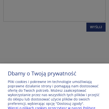
WYŚLIJ
Dbamy o Twoją prywatność
MOJE KONTO
Pliki cookies i pokrewne im technologie umożliwiają
poprawne działanie strony i pomagają nam dostosować
ofertę do Twoich potrzeb. Możesz zaakceptować
POPULARNE PRODUKTY
wykorzystanie przez nas wszystkich tych plików i przejść
do sklepu lub dostosować użycie plików do swoich
preferencji, wybierając opcję "Dostosuj zgody".
Więcej o plikach cookies przeczytasz w naszej Polityce
ZAKUPY