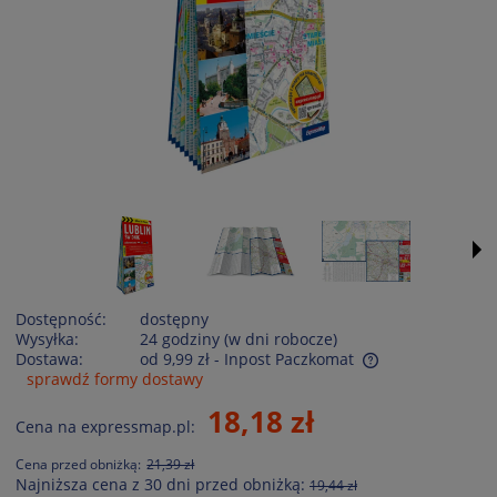
Dostępność:
dostępny
Wysyłka:
24 godziny (w dni robocze)
Dostawa:
od 9,99 zł
- Inpost Paczkomat
sprawdź formy dostawy
Cena nie zawiera ewentualnych kosztów płatności
18,18 zł
Cena na expressmap.pl:
Cena przed obniżką:
21,39 zł
Najniższa cena z 30 dni przed obniżką:
19,44 zł