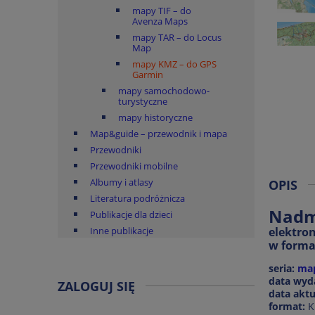
mapy TIF – do
Avenza Maps
mapy TAR – do Locus
Map
mapy KMZ – do GPS
Garmin
mapy samochodowo-
turystyczne
mapy historyczne
Map&guide – przewodnik i mapa
Przewodniki
Przewodniki mobilne
Albumy i atlasy
OPIS
Literatura podróżnicza
Nadm
Publikacje dla dzieci
Inne publikacje
elektro
w forma
seria:
map
data wyd
ZALOGUJ SIĘ
data aktua
format:
K