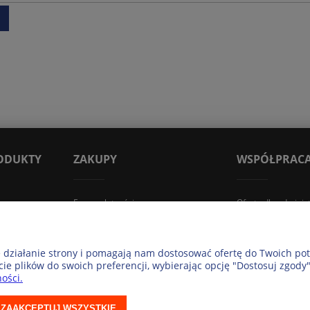
ODUKTY
ZAKUPY
WSPÓŁPRAC
Formy płatności
Oferta dla administr
lski
Zwroty i reklamacje
Formularz zamówi
Czas i koszty dostawy
e działanie strony i pomagają nam dostosować ofertę do Twoich p
Regulamin
cie plików do swoich preferencji, wybierając opcję "Dostosuj zgody"
Polityka prywatności
ości.
© 2026 ExpressMap
ZAAKCEPTUJ WSZYSTKIE