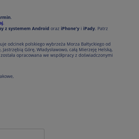
armin
.
aj
.
ny z systemem Android
oraz
iPhone'y
i
iPady
. Patrz
je odcinek polskiego wybrzeża Morza Bałtyckiego od
ię, Jastrzębią Górę, Władysławowo, całą Mierzeję Helską,
cja została opracowana we współpracy z doświadczonymi
jakowe,