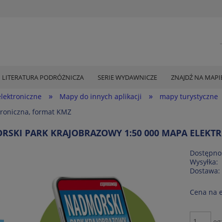
LITERATURA PODRÓŻNICZA
SERIE WYDAWNICZE
ZNAJDŹ NA MAPI
»
»
lektroniczne
Mapy do innych aplikacji
mapy turystyczne
roniczna, format KMZ
SKI PARK KRAJOBRAZOWY 1:50 000 MAPA ELEKT
Dostępno
Wysyłka:
Dostawa:
Cena na 
Cena nie zawiera ewe
płatności
eg