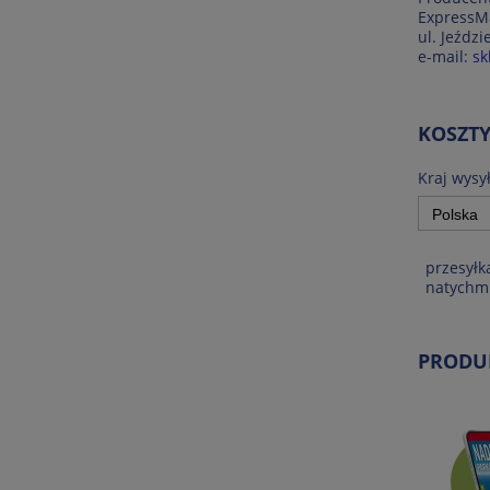
ExpressMa
ul. Jeźdz
e-mail:
sk
KOSZT
Kraj wysył
przesyłk
natychmi
PRODU