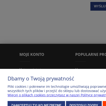
WYŚLIJ
MOJE KONTO
POPULARNE PR
Moje zamówienia
Mapy
Ustawienia konta
Mapa samochodowa Po
Dbamy o Twoją prywatność
Przechowalnia
Mapa Warszawy
Pliki cookies i pokrewne im technologie umożliwiają poprawn
Ustawienia plików cookies
Mapa Europy
wszystkich tych plików i przejść do sklepu lub dostosować uży
Więcej o plikach cookies przeczytasz w naszej Polityce prywatn
ZAAKCEPTUJ TYLKO NIEZBĘDNE
DOSTOSUJ ZGODY