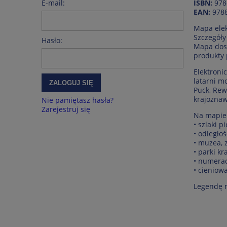
E-mail:
ISBN:
978
EAN:
978
Mapa elek
Szczegóły
Hasło:
Mapa dost
produkty 
Elektroni
latarni mo
ZALOGUJ SIĘ
Puck, Rew
krajoznaw
Nie pamiętasz hasła?
Zarejestruj się
Na mapie 
• szlaki p
• odległoś
• muzea, z
• parki k
• numerac
• cieniow
Legendę 