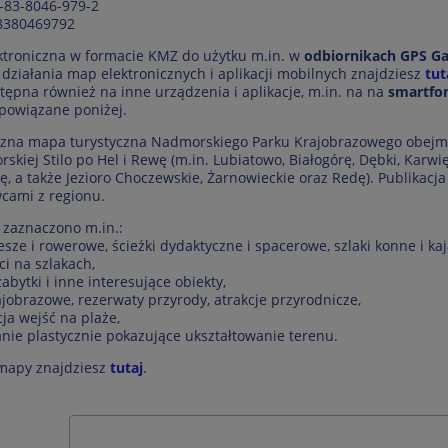
-83-8046-979-2
8380469792
troniczna w formacie KMZ do użytku m.in. w
odbiornikach GPS G
 działania map elektronicznych i aplikacji mobilnych znajdziesz
tut
ępna również na inne urządzenia i aplikacje, m.in. na na
smartfo
powiązane poniżej.
czna mapa turystyczna Nadmorskiego Parku Krajobrazowego obejmu
rskiej Stilo po Hel i Rewę (m.in. Lubiatowo, Białogórę, Dębki, Karw
ę, a także Jezioro Choczewskie, Żarnowieckie oraz Redę). Publika
cami z regionu.
zaznaczono m.in.:
iesze i rowerowe, ścieżki dydaktyczne i spacerowe, szlaki konne i ka
ci na szlakach,
abytki i inne interesujące obiekty,
rajobrazowe, rezerwaty przyrody, atrakcje przyrodnicze,
ja wejść na plaże,
anie plastycznie pokazujące ukształtowanie terenu.
mapy znajdziesz
tutaj
.