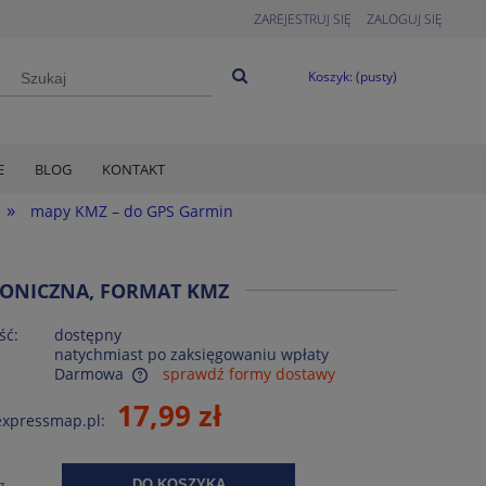
ZAREJESTRUJ SIĘ
ZALOGUJ SIĘ
Koszyk:
(pusty)
E
BLOG
KONTAKT
»
mapy KMZ – do GPS Garmin
RONICZNA, FORMAT KMZ
ść:
dostępny
natychmiast po zaksięgowaniu wpłaty
Darmowa
sprawdź formy dostawy
17,99 zł
expressmap.pl:
ntualnych kosztów
z.
DO KOSZYKA