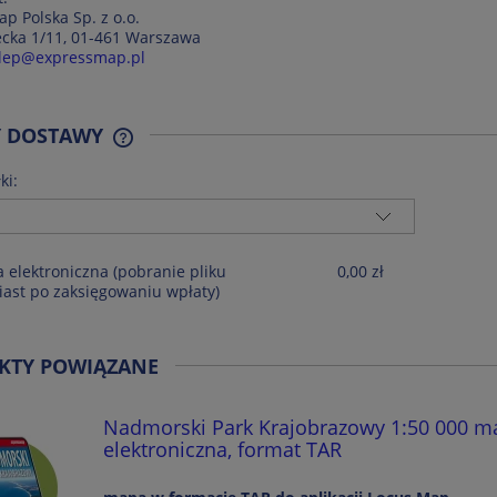
p Polska Sp. z o.o.
iecka 1/11, 01-461 Warszawa
lep@expressmap.pl
Y DOSTAWY
ki:
CENA NIE ZAWIERA EWENTUALNYCH
KOSZTÓW PŁATNOŚCI
a elektroniczna
(pobranie pliku
0,00 zł
ast po zaksięgowaniu wpłaty)
KTY POWIĄZANE
Nadmorski Park Krajobrazowy 1:50 000 m
elektroniczna, format TAR