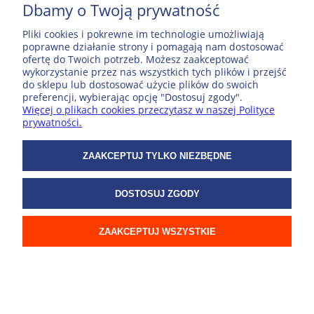
Dbamy o Twoją prywatność
Pliki cookies i pokrewne im technologie umożliwiają
ZAKUPY
poprawne działanie strony i pomagają nam dostosować
ofertę do Twoich potrzeb. Możesz zaakceptować
wykorzystanie przez nas wszystkich tych plików i przejść
do sklepu lub dostosować użycie plików do swoich
WSPÓŁPRACA
preferencji, wybierając opcję "Dostosuj zgody".
Więcej o plikach cookies przeczytasz w naszej Polityce
prywatności.
O NAS
ZAAKCEPTUJ TYLKO NIEZBĘDNE
© 2026 ExpressMap
DOSTOSUJ ZGODY
POKAŻ PEŁNĄ WERSJĘ STRONY
ZAAKCEPTUJ WSZYSTKIE
Sklep internetowy Shoper.pl