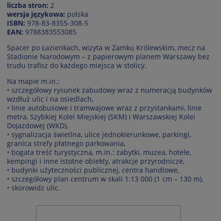
liczba stron:
2
wersja językowa:
polska
ISBN:
978-83-8355-308-5
EAN:
9788383553085
Spacer po Łazienkach, wizyta w Zamku Królewskim, mecz na
Stadionie Narodowym – z papierowym planem Warszawy bez
trudu trafisz do każdego miejsca w stolicy.
Na mapie m.in.:
• szczegółowy rysunek zabudowy wraz z numeracją budynków
wzdłuż ulic i na osiedlach,
• linie autobusowe i tramwajowe wraz z przystankami, linie
metra, Szybkiej Kolei Miejskiej (SKM) i Warszawskiej Kolei
Dojazdowej (WKD),
• sygnalizacja świetlna, ulice jednokierunkowe, parkingi,
granica strefy płatnego parkowania,
• bogata treść turystyczna, m.in.: zabytki, muzea, hotele,
kempingi i inne istotne obiekty, atrakcje przyrodnicze,
• budynki użyteczności publicznej, centra handlowe,
• szczegółowy plan centrum w skali 1:13 000 (1 cm – 130 m),
• skorowidz ulic.