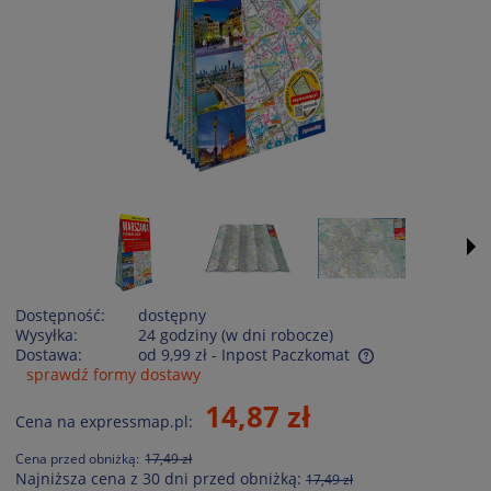
Dostępność:
dostępny
Wysyłka:
24 godziny (w dni robocze)
Dostawa:
od 9,99 zł
- Inpost Paczkomat
sprawdź formy dostawy
Cena nie zawiera ewentualnych kosztów płatności
14,87 zł
Cena na expressmap.pl:
Cena przed obniżką:
17,49 zł
Najniższa cena z 30 dni przed obniżką:
17,49 zł