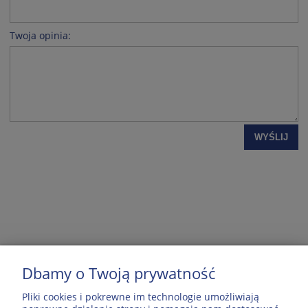
Twoja opinia:
WYŚLIJ
Dbamy o Twoją prywatność
MOJE KONTO
Pliki cookies i pokrewne im technologie umożliwiają