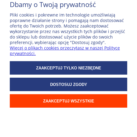
Dbamy o Twoją prywatność
Pliki cookies i pokrewne im technologie umożliwiają
poprawne działanie strony i pomagają nam dostosować
ofertę do Twoich potrzeb. Możesz zaakceptować
wykorzystanie przez nas wszystkich tych plików i przejść
do sklepu lub dostosować użycie plików do swoich
preferencji, wybierając opcję "Dostosuj zgody".
Więcej o plikach cookies przeczytasz w naszej Polityce
prywatności.
ZAAKCEPTUJ TYLKO NIEZBĘDNE
DOSTOSUJ ZGODY
Warszawa; laminowany map&guide (2w1: przewodnik i
ZAAKCEPTUJ WSZYSTKIE
mapa)
20,94 zł
Cena przed obniżką:
24,64 zł
Najniższa cena:
24,64 zł