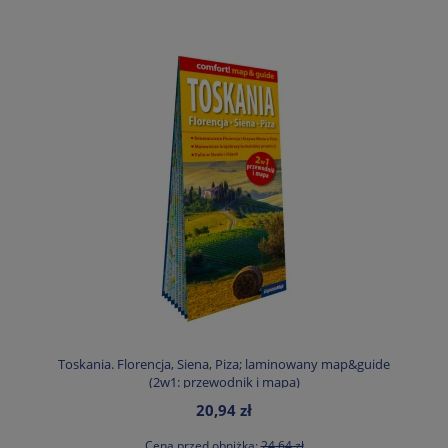
Toskania. Florencja, Siena, Piza; laminowany map&guide
(2w1: przewodnik i mapa)
20,94 zł
Cena przed obniżką:
24,64 zł