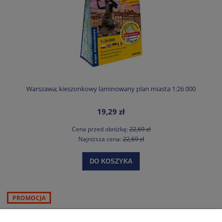
Warszawa; kieszonkowy laminowany plan miasta 1:26 000
19,29 zł
Cena przed obniżką:
22,69 zł
Najniższa cena:
22,69 zł
DO KOSZYKA
PROMOCJA