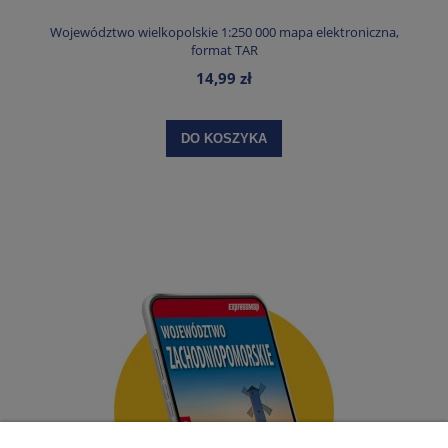
Województwo wielkopolskie 1:250 000 mapa elektroniczna,
format TAR
14,99 zł
DO KOSZYKA