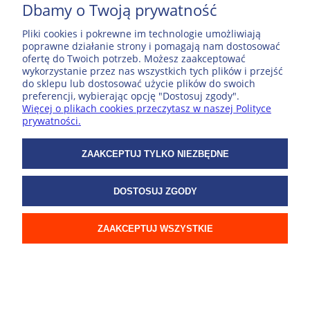
Dbamy o Twoją prywatność
Pliki cookies i pokrewne im technologie umożliwiają
poprawne działanie strony i pomagają nam dostosować
ofertę do Twoich potrzeb. Możesz zaakceptować
wykorzystanie przez nas wszystkich tych plików i przejść
do sklepu lub dostosować użycie plików do swoich
preferencji, wybierając opcję "Dostosuj zgody".
Województwo zachodniopomorskie 1:250 000 mapa
Więcej o plikach cookies przeczytasz w naszej Polityce
elektroniczna, format GeoTIFF
prywatności.
14,99 zł
ZAAKCEPTUJ TYLKO NIEZBĘDNE
DO KOSZYKA
DOSTOSUJ ZGODY
ZAAKCEPTUJ WSZYSTKIE