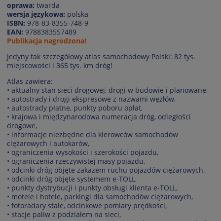
oprawa:
twarda
wersja językowa:
polska
ISBN:
978-83-8355-748-9
EAN:
9788383557489
Publikacja nagrodzona!
Jedyny tak szczegółowy atlas samochodowy Polski: 82 tys.
miejscowości i 365 tys. km dróg!
Atlas zawiera:
• aktualny stan sieci drogowej, drogi w budowie i planowane,
• autostrady i drogi ekspresowe z nazwami węzłów,
• autostrady płatne, punkty poboru opłat,
• krajowa i międzynarodowa numeracja dróg, odległości
drogowe,
• informacje niezbędne dla kierowców samochodów
ciężarowych i autokarów,
• ograniczenia wysokości i szerokości pojazdu,
• ograniczenia rzeczywistej masy pojazdu,
• odcinki dróg objęte zakazem ruchu pojazdów ciężarowych,
• odcinki dróg objęte systemem e-TOLL,
• punkty dystrybucji i punkty obsługi klienta e-TOLL,
• motele i hotele, parkingi dla samochodów ciężarowych,
• fotoradary stałe, odcinkowe pomiary prędkości,
• stacje paliw z podziałem na sieci,