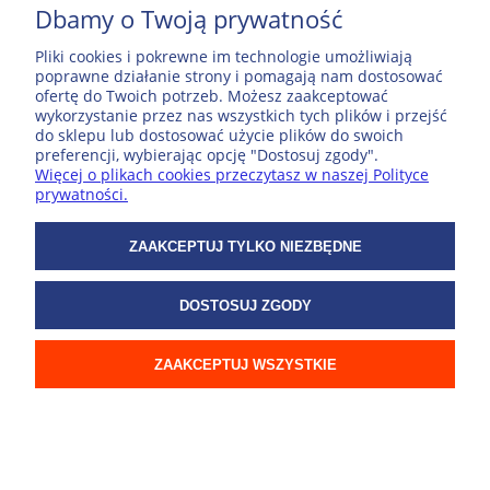
Dbamy o Twoją prywatność
MOJE KONTO
Pliki cookies i pokrewne im technologie umożliwiają
poprawne działanie strony i pomagają nam dostosować
ofertę do Twoich potrzeb. Możesz zaakceptować
POPULARNE PRODUKTY
wykorzystanie przez nas wszystkich tych plików i przejść
do sklepu lub dostosować użycie plików do swoich
preferencji, wybierając opcję "Dostosuj zgody".
ZAKUPY
Więcej o plikach cookies przeczytasz w naszej Polityce
prywatności.
WSPÓŁPRACA
ZAAKCEPTUJ TYLKO NIEZBĘDNE
O NAS
DOSTOSUJ ZGODY
© 2026 ExpressMap
ZAAKCEPTUJ WSZYSTKIE
POKAŻ PEŁNĄ WERSJĘ STRONY
Sklep internetowy Shoper.pl