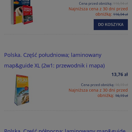
Cena przed obniżką:
116,94 zł
Najniższa cena z 30 dni przed
obniżką:
116,94 zł
DO KOSZYKA
Polska. Część południowa; laminowany
map&guide XL (2w1: przewodnik i mapa)
13,76 zł
Cena przed obniżką:
16,19 zł
Najniższa cena z 30 dni przed
obniżką:
16,19 zł
Polska. Część północna; laminowany map&guide