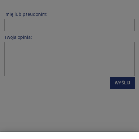
Imię lub pseudonim:
Twoja opinia:
WYŚLIJ