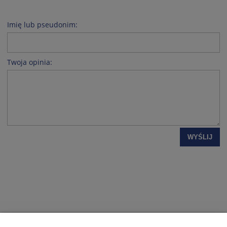
Imię lub pseudonim:
Twoja opinia:
WYŚLIJ