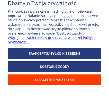
Dbamy o Twoją prywatność
MOJE KONTO
Pliki cookies i pokrewne im technologie umożliwiają
poprawne działanie strony i pomagają nam dostosować
ofertę do Twoich potrzeb. Możesz zaakceptować
POPULARNE PRODUKTY
wykorzystanie przez nas wszystkich tych plików i przejść
do sklepu lub dostosować użycie plików do swoich
preferencji, wybierając opcję "Dostosuj zgody".
Więcej o plikach cookies przeczytasz w naszej Polityce
ZAKUPY
prywatności.
WSPÓŁPRACA
ZAAKCEPTUJ TYLKO NIEZBĘDNE
DOSTOSUJ ZGODY
O NAS
ZAAKCEPTUJ WSZYSTKIE
© 2026 ExpressMap
POKAŻ PEŁNĄ WERSJĘ STRONY
Sklep internetowy Shoper.pl